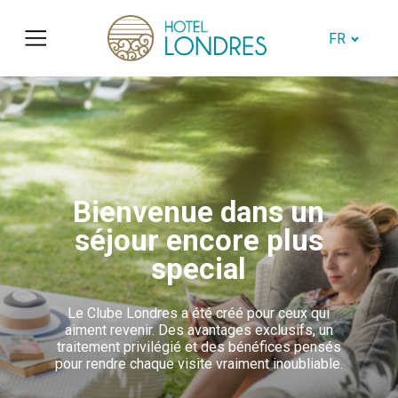
FR
Bienvenue dans un
séjour encore plus
special
Le Clube Londres a été créé pour ceux qui
aiment revenir. Des avantages exclusifs, un
traitement privilégié et des bénéfices pensés
pour rendre chaque visite vraiment inoubliable.