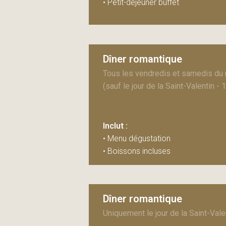
• Petit-déjeuner buffet
Dîner romantique
Tous les vendredis et samedis du 
(sauf le jour de la Saint-Valentin - 1
Inclut :
• Menu dégustation
• Boissons incluses
Dîner romantique
Uniquement le jour de la Saint-Valen