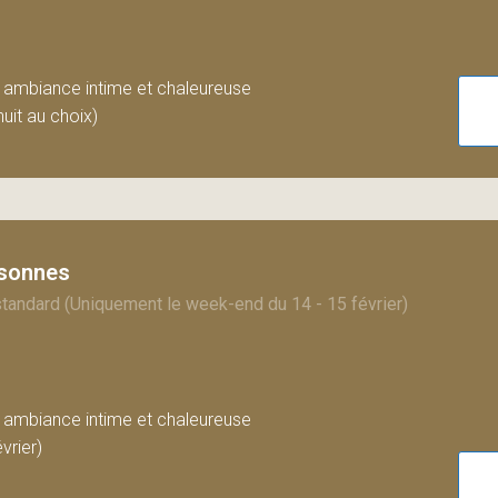
 ambiance intime et chaleureuse
uit au choix)
rsonnes
andard (Uniquement le week-end du 14 - 15 février)
 ambiance intime et chaleureuse
vrier)