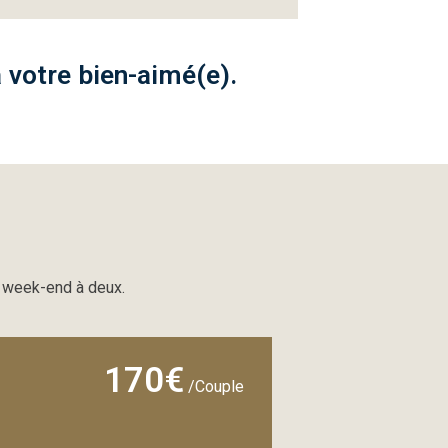
à votre bien-aimé(e).
n week-end à deux.
170€
/Couple