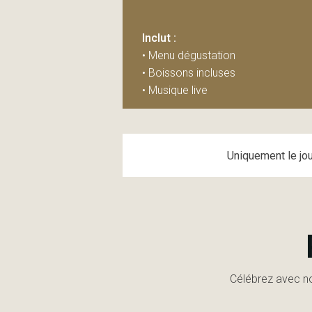
Inclut :
• Menu dégustation
• Boissons incluses
• Musique live
Uniquement le jou
Célébrez avec no