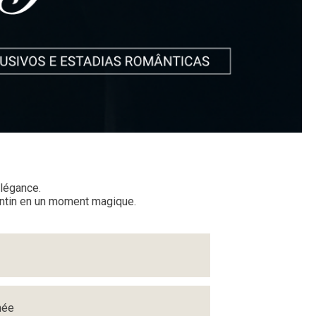
élégance.
entin en un moment magique.
née