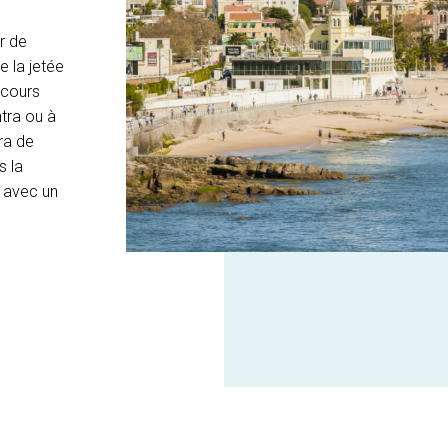
r de
e la jetée
rcours
ntra ou à
ra de
s la
r avec un