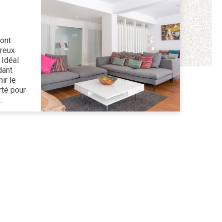
ont
breux
 Idéal
dant
ir le
rté pour
.