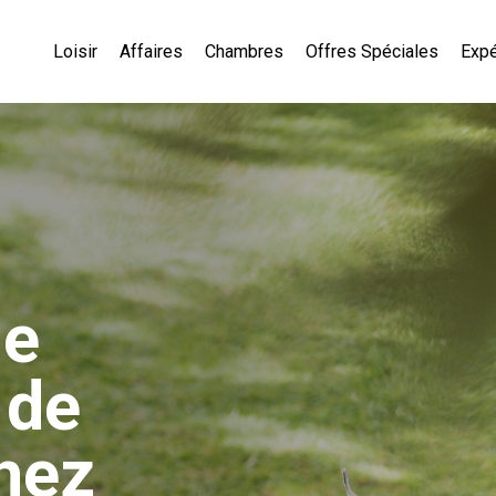
Loisir
Affaires
Chambres
Offres Spéciales
Exp
de
 de
chez