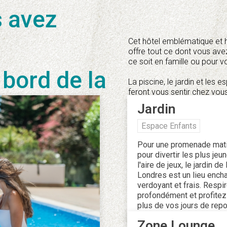
s avez
Cet hôtel emblématique et hi
offre tout ce dont vous av
ce soit en famille ou pour
 bord de la
La piscine, le jardin et le
feront vous sentir chez vous
Jardin
Espace Enfants
Pour une promenade mati
pour divertir les plus je
l'aire de jeux, le jardin de 
Londres est un lieu encha
verdoyant et frais. Respi
profondément et profitez
plus de vos jours de repo
Zone Lounge