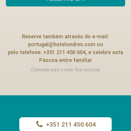
Reserve também através do e-mail:
portugal@hotelondres.com
ou
pelo telefone: +351 211 450 604, e celebre esta
Páscoa entre família!
Chamada para a rede fixa nacional.
+351 211 450 604