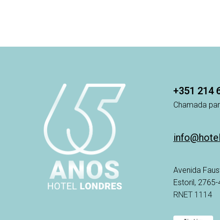
+351 214 
Chamada para
info@hote
Avenida Faus
Estoril, 2765
RNET 1114