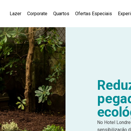
Lazer
Corporate
Quartos
Ofertas Especiais
Exper
Redu
pega
ecoló
No Hotel Londr
sensibilização 