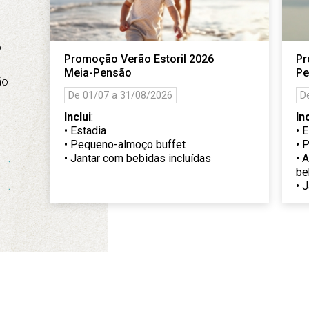
o
Promoção Verão Estoril 2026
Pr
Meia-Pensão
Pe
ão
De 01/07 a 31/08/2026
D
o
Inclui
:
In
• Estadia
• 
• Pequeno-almoço buffet
• 
• Jantar com bebidas incluídas
• 
be
• 