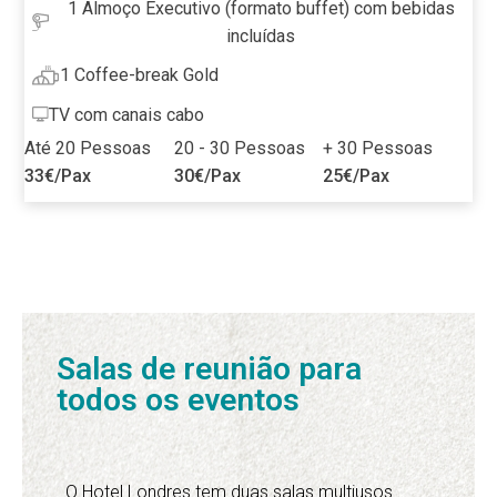
1 Almoço Executivo (formato buffet) com bebidas
incluídas
1 Coffee-break Gold
TV com canais cabo
Até 20 Pessoas
20 - 30 Pessoas
+ 30 Pessoas
33€
/Pax
30€
/Pax
25€
/Pax
1
2
3
…
16
Seguinte »
Salas de reunião para
todos os eventos
O Hotel Londres tem duas salas multiusos