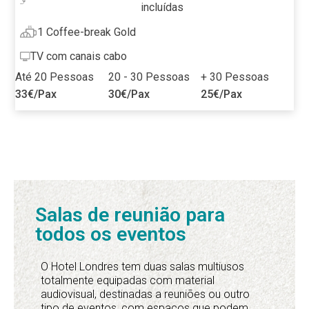
incluídas
1 Coffee-break Gold
TV com canais cabo
Até 20 Pessoas
20 - 30 Pessoas
+ 30 Pessoas
33€
/Pax
30€
/Pax
25€
/Pax
« Anterior
1
2
3
4
5
…
16
Seguinte »
Salas de reunião para
todos os eventos
O Hotel Londres tem duas salas multiusos
totalmente equipadas com material
audiovisual, destinadas a reuniões ou outro
tipo de eventos, com espaços que podem