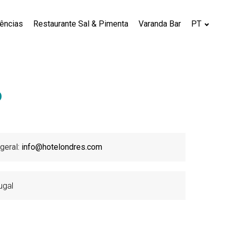
iências
Restaurante Sal & Pimenta
Varanda Bar
PT
o
 geral:
info@hotelondres.com
ugal